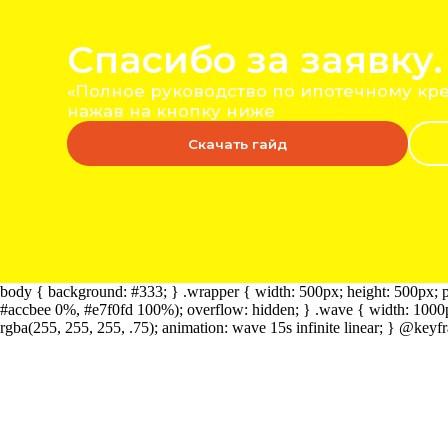
Cпасибо за заявку.
«Полное руководство по ипотечному кредитов
нажав на кнопку ниже
Скачать гайд
body { background: #333; } .wrapper { width: 500px; height: 500px; pos
#accbee 0%, #e7f0fd 100%); overflow: hidden; } .wave { width: 1000px;
rgba(255, 255, 255, .75); animation: wave 15s infinite linear; } @keyf