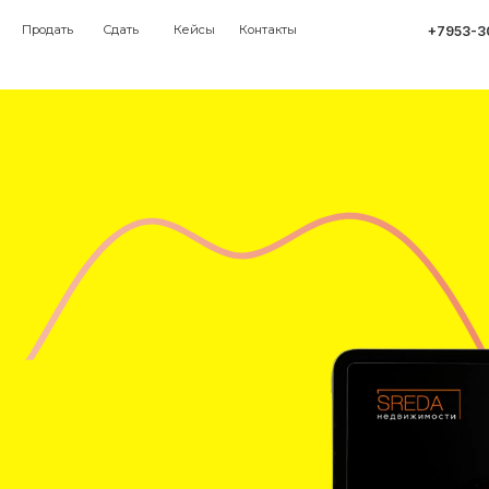
ть
Сдать
Кейсы
Контакты
+7953-303-51-51