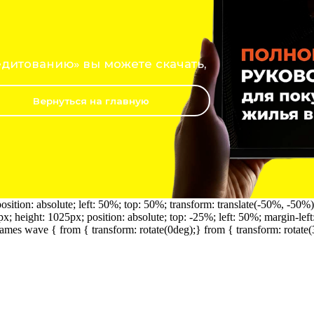
анию» вы можете скачать,
Вернуться на главную
ition: absolute; left: 50%; top: 50%; transform: translate(-50%, -50%)
 height: 1025px; position: absolute; top: -25%; left: 50%; margin-lef
rames wave { from { transform: rotate(0deg);} from { transform: rotate