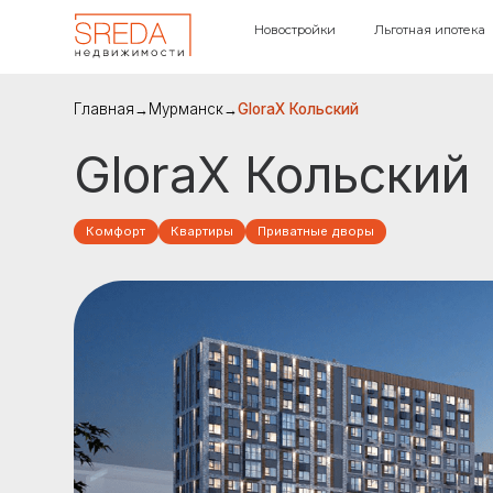
Новостройки
Льготная ипотека
Прода
Главная
→
Мурманск
→
GloraX Кольский
GloraX Кольский
Комфорт
Квартиры
Приватные дворы