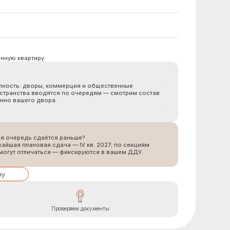
оммерция и общественные
ся по очередям — смотрим состав
.
я раньше?
ача — IV кв. 2027; по секциям
 — фиксируются в вашем ДДУ.
роверяем документы
ое, благоустроенные дворы,