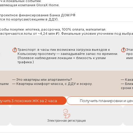
Транспорт: в часы пик возможна загрузка выездов к
Этапность: дворы, к
Кольскому проспекту — закладывайте запас по времени.
пространства вводят
(Полевое наблюдение локации + близость к узлам
именно вашего двора
трафика.)
 Это квартиры или апартаменты?
— Какая очередь сдаётс
 Квартиры комфорт-класса, с ДДУ и эскроу.
— Ближайшая плановая сд
сроки могут отличаться
похожих ЖК за 2 часа
Получить планировки и цену
Электронная регистрация
П
ва дома, двор без машин, колясочные и коммерция на
У озера Варничн