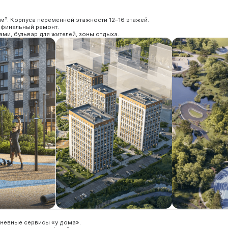
сервисы «у дома».
льных событий.
я компания GloraX Home.
ное финансирование Банка ДОМ.РФ.
орпусам/секциям в ДДУ).
пки: ипотека, рассрочка, 100% оплата, маткапитал.
ются лоты от ~4,24 млн ₽). Финальные условия уточняем под выбранную квартиру.