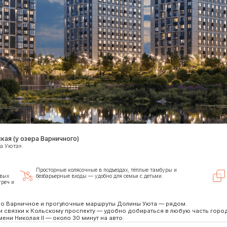
зера Варничного)
Просторные колясочные в подъездах, тёплые тамбуры и
«Умный дом», дизай
безбарьерные входы — удобно для семьи с детьми.
вечернее освещение.
ичное и прогулочные маршруты Долины Уюта — рядом.
 к Кольскому проспекту — удобно добираться в любую часть города.
ая II — около 30 минут на авто.
пуса переменной этажности 12–16 этажей.
ый ремонт.
ар для жителей, зоны отдыха.