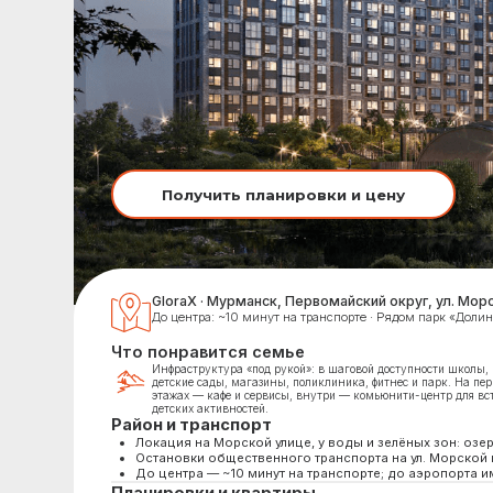
Получить планировки и цену
GloraX · Мурманск, Первомайский округ, ул. Морская (у о
До центра: ~10 минут на транспорте · Рядом парк «Долина Уюта».
Что понравится семье
Инфраструктура «под рукой»: в шаговой доступности школы,
детские сады, магазины, поликлиника, фитнес и парк. На первых
этажах — кафе и сервисы, внутри — комьюнити-центр для встреч и
детских активностей.
Район и транспорт
Локация на Морской улице, у воды и зелёных зон: озеро Варн
Остановки общественного транспорта на ул. Морской и связки
До центра — ~10 минут на транспорте; до аэропорта имени Никол
Планировки и квартиры
1-комнатные
2-комнатные
3-комнатные
Форматы: студии, 1-, 2-, 3-комнатные; площади ≈ 29–78 м². Кор
Отделка: черновая (white box) — готовая база под ваш финальн
Приватные дворы с детскими и спортивными площадками, бульв