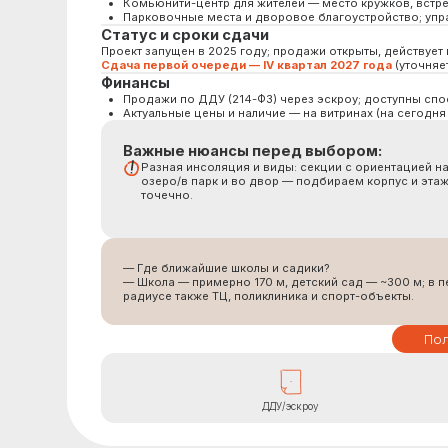
Разная инсоляция и виды: секции с ориентацией на
озеро/в парк и во двор — подбираем корпус и этаж
точечно.
— Где ближайшие школы и садики?
—
— Школа — примерно 170 м, детский сад — ~300 м; в пешем
—
радиусе также ТЦ, поликлиника и спорт-объекты.
Получить 3 
ДДУ/эскроу
Закрытый двор, кладовые, детские площадки, потолки
Д