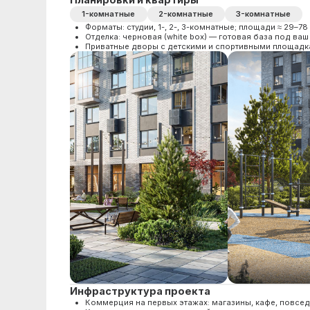
Инфраструктура проекта
Коммерция на первых этажах: магазины, кафе, повседневные 
Комьюнити-центр для жителей — место кружков, встреч и лока
Парковочные места и дворовое благоустройство; управляюща
Статус и сроки сдачи
Проект запущен в 2025 году; продажи открыты, действует проект
Сдача первой очереди — IV квартал 2027 года
(уточняется по к
Финансы
Продажи по ДДУ (214-ФЗ) через эскроу; доступны способы поку
Актуальные цены и наличие — на витринах (на сегодня встреча
Важные нюансы перед выбором: